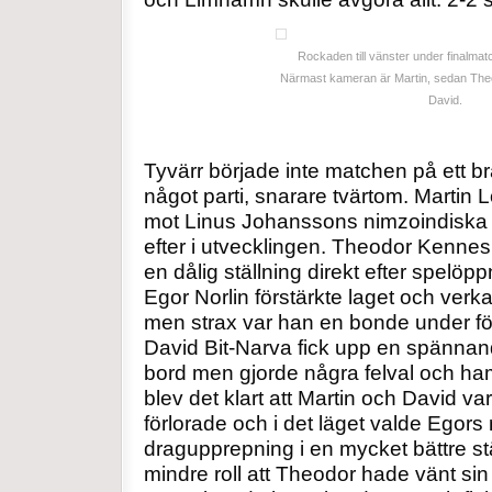
Rockaden till vänster under finalm
Närmast kameran är Martin, sedan Theo
David.
Tyvärr började inte matchen på ett bra s
något parti, snarare tvärtom. Martin
mot Linus Johanssons nimzoindiska
efter i utvecklingen. Theodor Kenne
en dålig ställning direkt efter spelöp
Egor Norlin förstärkte laget och verka
men strax var han en bonde under fö
David Bit-Narva fick upp en spännand
bord men gjorde några felval och ha
blev det klart att Martin och David var 
förlorade och i det läget valde Egors 
dragupprepning i en mycket bättre st
mindre roll att Theodor hade vänt sin 