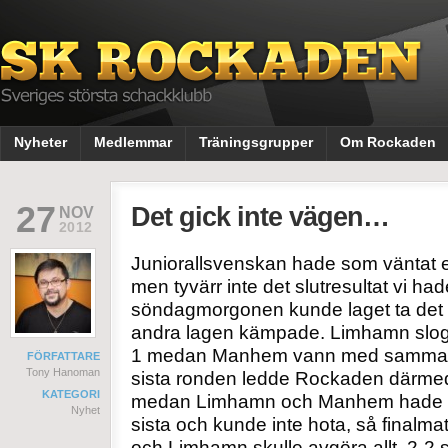
Nyheter
Medlemmar
Träningsgrupper
Om Rockaden
27
Det gick inte vägen…
NOV
2012
Juniorallsvenskan hade som väntat 
men tyvärr inte det slutresultat vi h
söndagmorgonen kunde laget ta det l
andra lagen kämpade. Limhamn slog
1 medan Manhem vann med samma siff
FÖRFATTARE
Tony Hanoman
sista ronden ledde Rockaden därm
KATEGORI
medan Limhamn och Manhem hade 5.
Nyhet
sista och kunde inte hota, så final
och Limhamn skulle avgöra allt. 2-2 s