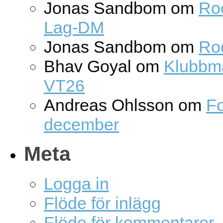
Jonas Sandbom
om
Roc
Lag-DM
Jonas Sandbom
om
Ro
Bhav Goyal
om
Klubbm
VT26
Andreas Ohlsson
om
Fo
december
Meta
Logga in
Flöde för inlägg
Flöde för kommentarer