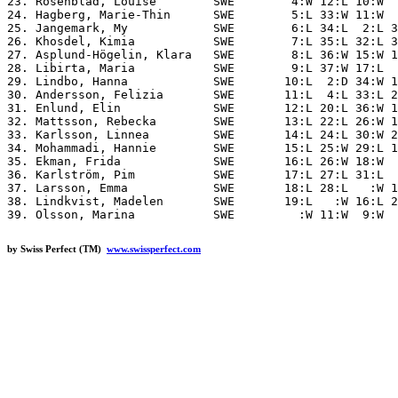
23. Rosenblad, Louise        SWE        4:W 12:L 10:W  
24. Hagberg, Marie-Thin      SWE        5:L 33:W 11:W  
25. Jangemark, My            SWE        6:L 34:L  2:L 3
26. Khosdel, Kimia           SWE        7:L 35:L 32:L 3
27. Asplund-Högelin, Klara   SWE        8:L 36:W 15:W 1
28. Libirta, Maria           SWE        9:L 37:W 17:L  
29. Lindbo, Hanna            SWE       10:L  2:D 34:W 1
30. Andersson, Felizia       SWE       11:L  4:L 33:L 2
31. Enlund, Elin             SWE       12:L 20:L 36:W 1
32. Mattsson, Rebecka        SWE       13:L 22:L 26:W 1
33. Karlsson, Linnea         SWE       14:L 24:L 30:W 2
34. Mohammadi, Hannie        SWE       15:L 25:W 29:L 1
35. Ekman, Frida             SWE       16:L 26:W 18:W  
36. Karlström, Pim           SWE       17:L 27:L 31:L  
37. Larsson, Emma            SWE       18:L 28:L   :W 1
38. Lindkvist, Madelen       SWE       19:L   :W 16:L 2
by Swiss Perfect (TM)
www.swissperfect.com