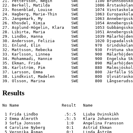
21. Pettersson, Negin        SWE       1100 Brunnsbosko
22. Berkell, Matilda         SWE       1086 Årstaskolan
23. Rosenblad, Louise        SWE       1074 Vinstaskola
24. Hagberg, Marie-Thin      SWE       1063 Europaskola
25. Jangemark, My            SWE       1063 Annebergssk
26. Khosdel, Kimia           SWE       1054 Annebergssk
27. Asplund-Högelin, Klara   SWE       1053 Gubbängssko
28. Libirta, Maria           SWE       1051 Annebergssk
29. Lindbo, Hanna            SWE       1039 Mälarhöjden
30. Andersson, Felizia       SWE       1020 Djupadalssk
31. Enlund, Elin             SWE       970  Grindskolan
32. Mattsson, Rebecka        SWE       930  Frötuna sko
33. Karlsson, Linnea         SWE       900  Mälarhöjden
34. Mohammadi, Hannie        SWE       900  Engelska Sk
35. Ekman, Frida             SWE       890  Mälarhöjden
36. Karlström, Pim           SWE       880  Malmsjöskol
37. Larsson, Emma            SWE       800  Järfälla SS
38. Lindkvist, Madelen       SWE       800  Ulvsätrasko
Results
No Name                  Result   Name                 
 1 Frida Lindbo           .5:.5   Liuba Dvinskikh      
 2 Emma Almroth           .5:.5   Klara Johansson      
 3 Sofia Jonsson           1:0    Angelina Fransson    
 4 Caroline Nyberg         0:1    Astrid Ekman         
 5 Veronika Åsman          0:1    Linda Åström         