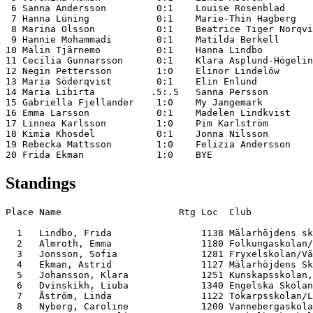
 6 Sanna Andersson         0:1    Louise Rosenblad     
 7 Hanna Lüning            0:1    Marie-Thin Hagberg   
 8 Marina Olsson           0:1    Beatrice Tiger Norqvi
 9 Hannie Mohammadi        0:1    Matilda Berkell      
10 Malin Tjärnemo          0:1    Hanna Lindbo         
11 Cecilia Gunnarsson      0:1    Klara Asplund-Högelin
12 Negin Pettersson        1:0    Elinor Lindelöw      
13 Maria Söderqvist        0:1    Elin Enlund          
14 Maria Libirta          .5:.5   Sanna Persson        
15 Gabriella Fjellander    1:0    My Jangemark         
16 Emma Larsson            0:1    Madelen Lindkvist    
17 Linnea Karlsson         1:0    Pim Karlström        
18 Kimia Khosdel           0:1    Jonna Nilsson        
19 Rebecka Mattsson        1:0    Felizia Andersson    
Standings
Place Name                     Rtg Loc  Club           
  1   Lindbo, Frida                1138 Mälarhöjdens sk
  2   Almroth, Emma                1180 Folkungaskolan/
  3   Jonsson, Sofia               1281 Fryxelskolan/Vä
  4   Ekman, Astrid                1127 Mälarhöjdens Sk
  5   Johansson, Klara             1251 Kunskapsskolan,
  6   Dvinskikh, Liuba             1340 Engelska Skolan
  7   Åström, Linda                1122 Tokarpsskolan/L
  8   Nyberg, Caroline             1200 Vannebergaskola