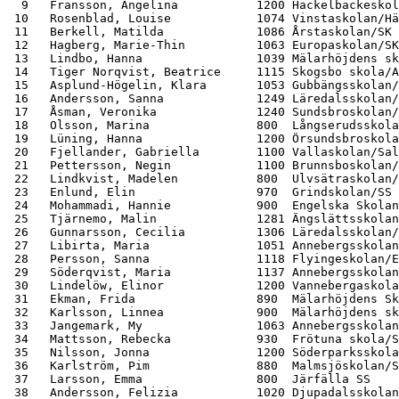
  9   Fransson, Angelina           1200 Hackelbackeskol
 10   Rosenblad, Louise            1074 Vinstaskolan/Hä
 11   Berkell, Matilda             1086 Årstaskolan/SK 
 12   Hagberg, Marie-Thin          1063 Europaskolan/SK
 13   Lindbo, Hanna                1039 Mälarhöjdens sk
 14   Tiger Norqvist, Beatrice     1115 Skogsbo skola/A
 15   Asplund-Högelin, Klara       1053 Gubbängsskolan/
 16   Andersson, Sanna             1249 Läredalsskolan/
 17   Åsman, Veronika              1240 Sundsbroskolan/
 18   Olsson, Marina               800  Långserudsskola
 19   Lüning, Hanna                1200 Örsundsbroskola
 20   Fjellander, Gabriella        1100 Vallaskolan/Sal
 21   Pettersson, Negin            1100 Brunnsboskolan/
 22   Lindkvist, Madelen           800  Ulvsätraskolan/
 23   Enlund, Elin                 970  Grindskolan/SS 
 24   Mohammadi, Hannie            900  Engelska Skolan
 25   Tjärnemo, Malin              1281 Ängslättsskolan
 26   Gunnarsson, Cecilia          1306 Läredalsskolan/
 27   Libirta, Maria               1051 Annebergsskolan
 28   Persson, Sanna               1118 Flyingeskolan/E
 29   Söderqvist, Maria            1137 Annebergsskolan
 30   Lindelöw, Elinor             1200 Vannebergaskola
 31   Ekman, Frida                 890  Mälarhöjdens Sk
 32   Karlsson, Linnea             900  Mälarhöjdens sk
 33   Jangemark, My                1063 Annebergsskolan
 34   Mattsson, Rebecka            930  Frötuna skola/S
 35   Nilsson, Jonna               1200 Söderparksskola
 36   Karlström, Pim               880  Malmsjöskolan/S
 37   Larsson, Emma                800  Järfälla SS    
 38   Andersson, Felizia           1020 Djupadalsskolan