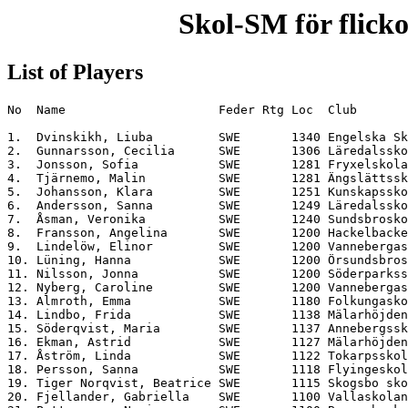
Skol-SM för flicko
List of Players
No  Name                     Feder Rtg Loc  Club       
1.  Dvinskikh, Liuba         SWE       1340 Engelska Sk
2.  Gunnarsson, Cecilia      SWE       1306 Läredalssko
3.  Jonsson, Sofia           SWE       1281 Fryxelskola
4.  Tjärnemo, Malin          SWE       1281 Ängslättssk
5.  Johansson, Klara         SWE       1251 Kunskapssko
6.  Andersson, Sanna         SWE       1249 Läredalssko
7.  Åsman, Veronika          SWE       1240 Sundsbrosko
8.  Fransson, Angelina       SWE       1200 Hackelbacke
9.  Lindelöw, Elinor         SWE       1200 Vannebergas
10. Lüning, Hanna            SWE       1200 Örsundsbros
11. Nilsson, Jonna           SWE       1200 Söderparkss
12. Nyberg, Caroline         SWE       1200 Vannebergas
13. Almroth, Emma            SWE       1180 Folkungasko
14. Lindbo, Frida            SWE       1138 Mälarhöjden
15. Söderqvist, Maria        SWE       1137 Annebergssk
16. Ekman, Astrid            SWE       1127 Mälarhöjden
17. Åström, Linda            SWE       1122 Tokarpsskol
18. Persson, Sanna           SWE       1118 Flyingeskol
19. Tiger Norqvist, Beatrice SWE       1115 Skogsbo sko
20. Fjellander, Gabriella    SWE       1100 Vallaskolan