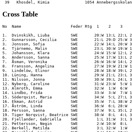
Cross Table
No  Name                     Feder Rtg  1    2    3    
1.  Dvinskikh, Liuba         SWE       20:W 13:L 22:L 2
2.  Gunnarsson, Cecilia      SWE       21:L 29:D 25:W 3
3.  Jonsson, Sofia           SWE       22:W 14:L 20:W 3
4.  Tjärnemo, Malin          SWE       23:L 30:W 19:W 1
5.  Johansson, Klara         SWE       24:W 15:W 12:L 2
6.  Andersson, Sanna         SWE       25:W 17:W 13:L 2
7.  Åsman, Veronika          SWE       26:W 16:W 14:L 2
8.  Fransson, Angelina       SWE       27:W 19:W 21:W 1
9.  Lindelöw, Elinor         SWE       28:W 18:W 39:L 2
10. Lüning, Hanna            SWE       29:W 21:L 23:L 3
11. Nilsson, Jonna           SWE       30:W 39:L 24:L 3
12. Nyberg, Caroline         SWE       31:W 23:W  5:W 1
13. Almroth, Emma            SWE       32:W  1:W  6:W  
14. Lindbo, Frida            SWE       33:W  3:W  7:W 1
15. Söderqvist, Maria        SWE       34:W  5:L 27:L 3
16. Ekman, Astrid            SWE       35:W  7:L 38:W 2
17. Åström, Linda            SWE       36:W  6:L 28:W  
18. Persson, Sanna           SWE       37:W  9:L 35:L 2
19. Tiger Norqvist, Beatrice SWE       38:W  8:L  4:L 3
20. Fjellander, Gabriella    SWE        1:L 31:W  3:L 3
21. Pettersson, Negin        SWE        2:W 10:W  8:L  
22. Berkell, Matilda         SWE        3:L 32:W  1:W  