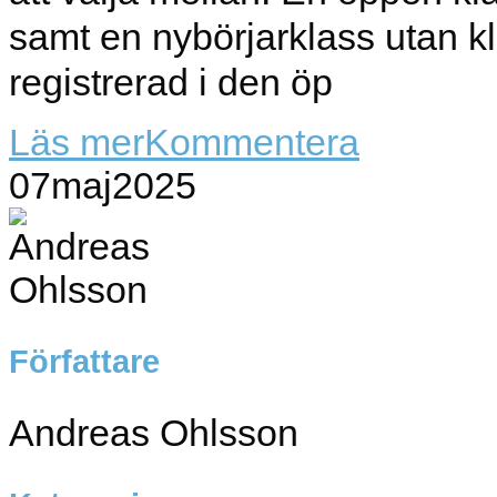
samt en nybörjarklass utan k
registrerad i den öp
Läs mer
Kommentera
07
maj
2025
Författare
Andreas Ohlsson