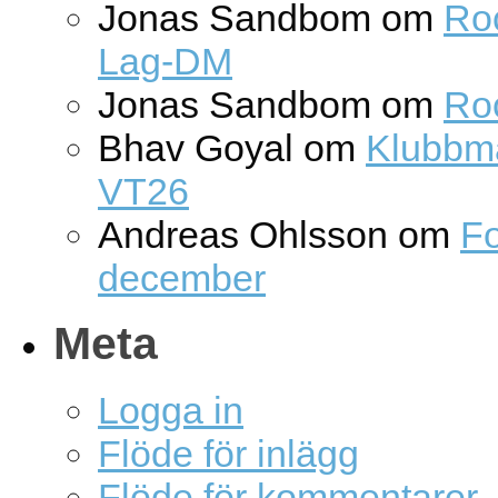
Jonas Sandbom
om
Roc
Lag-DM
Jonas Sandbom
om
Ro
Bhav Goyal
om
Klubbm
VT26
Andreas Ohlsson
om
Fo
december
Meta
Logga in
Flöde för inlägg
Flöde för kommentarer