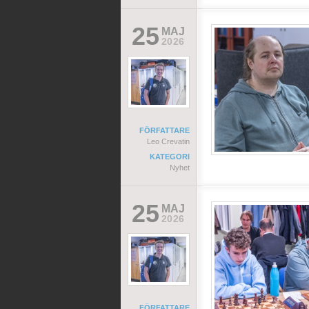
25
MAJ
2026
FÖRFATTARE
Leo Crevatin
KATEGORI
Nyhet
25
MAJ
2026
FÖRFATTARE