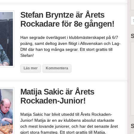
Stefan Bryntze är Årets
Rockadare för 8e gången!
S
Han segrade överlägset i klubbmästerskapet på 6/7
poäng, samt deltog även flitigt i Allsvenskan och Lag-
DM där han tog många segrar. Ett stort grattis till
Stefan!
Läs mer
Kommentera
Matija Sakic är Årets
Rockaden-Junior!
Matija Sakic har blivit utsedd till Årets Rockaden-
Junior! Matija är en av klubbens absolut starkaste
S
och mest lovande juniorer, och har det senaste året
gjort stora framsteg. Ett stort grattis till Matija,