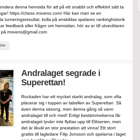
dera denna hemsida för att på ett snabbt och effektivt sätt ta
lingar! https://chess.msvens.com/ Här kan man se en
ta turneringsresultat, kolla på enskildas spelares rankinghistorik
har feedback eller frågor om hemsidan, hör av er till utvecklaren
on på msvens@gmail.com
tar
Andralaget segrade i
Superettan!
Rockaden har ett mycket starkt andralag, som ofta
placerar sig i toppen av tabellen av Superettan. Så
även denna säsong, men denna gång så vann
andralaget till och med! Enligt bestämmelserna får
andralaget tyvärr inte flyttas upp till Elitserien, men
det är likväl en stor prestation att vinna! Ett stort
grattis till lagledare Filip Jonsson och spelarna i laget