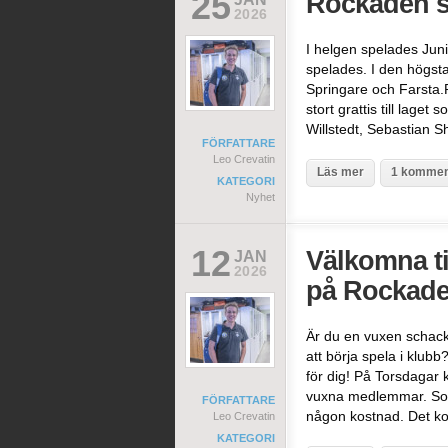
25
Rockaden s
2026
I helgen spelades Jun
spelades. I den högsta
Springare och Farsta.
stort grattis till lag
Willstedt, Sebastian 
FÖRFATTARE
Leo Crevatin
Läs mer
1 kommen
KATEGORI
Nyhet
12
Välkomna ti
JAN
2026
på Rockade
Är du en vuxen schack
att börja spela i klu
för dig! På Torsdagar 
vuxna medlemmar. Som
FÖRFATTARE
någon kostnad. Det k
Leo Crevatin
KATEGORI