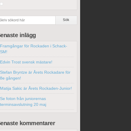
enaste inlägg
Framgångar för Rockaden i Schack-
SM!
Edvin Trost svensk mästare!
Stefan Bryntze är Årets Rockadare för
8e gången!
Matija Sakic är Årets Rockaden-Junior!
Se foton från juniorernas
terminsavslutning 20 maj
enaste kommentarer