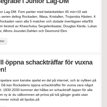
egrade i Junior Lag-DM
ior Lag-DM. Fem partier med betänketiden 45 min+10 sek
 serien deltog Rockaden, Wasa, Kristallen, Trojanska Hästen, 4
Rockaden vann alla 5 matcher och slutade överlägsen etta!Ett
et som bestod av Khaschuluu Sergelenbaatar, Douglas Kärde, Lukas
Shi, Alfons Joundet-Dahlen och Desmond Ekm
tar
ll öppna schackträffar för vuxna
n!
spelare som kanske spelat en del på internet, och är nyfiken på
bb? Då kan Rockadens öppna schackträffar för vuxna vara något
kl. 1830-2030 kommer det hållas en schackträff öppen för alla
 ny är du välkommen att pröva på två gånger gratis utan
ommer också att bjudas på