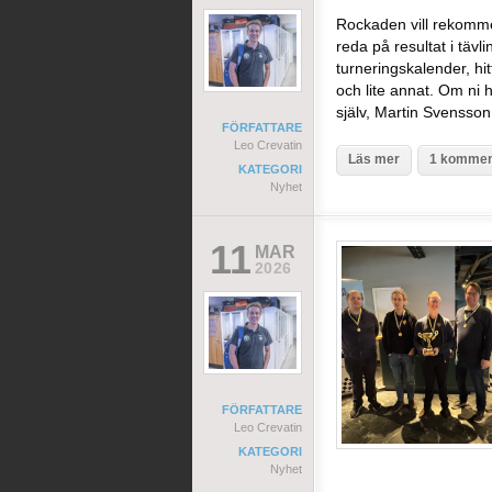
Rockaden vill rekommen
reda på resultat i täv
turneringskalender, hit
och lite annat. Om ni 
själv, Martin Svenss
FÖRFATTARE
Leo Crevatin
Läs mer
1 kommen
KATEGORI
Nyhet
11
MAR
2026
FÖRFATTARE
Leo Crevatin
KATEGORI
Nyhet