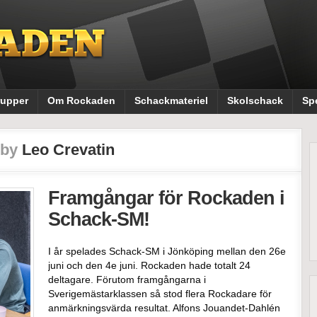
rupper
Om Rockaden
Schackmateriel
Skolschack
Sp
 by
Leo Crevatin
Framgångar för Rockaden i
Schack-SM!
I år spelades Schack-SM i Jönköping mellan den 26e
juni och den 4e juni. Rockaden hade totalt 24
deltagare. Förutom framgångarna i
Sverigemästarklassen så stod flera Rockadare för
anmärkningsvärda resultat. Alfons Jouandet-Dahlén