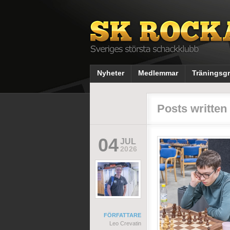
Nyheter
Medlemmar
Träningsg
Posts written
04
JUL
2026
FÖRFATTARE
Leo Crevatin