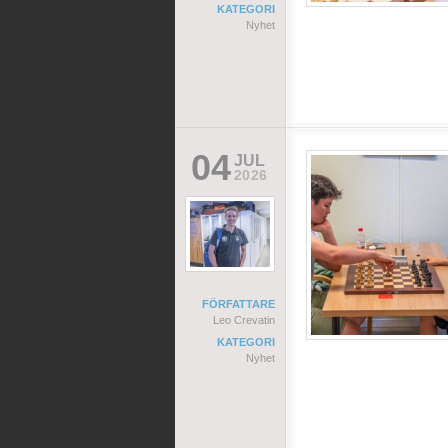
KATEGORI
Nyhet
04
JUL
2026
FÖRFATTARE
Leo Crevatin
KATEGORI
Nyhet