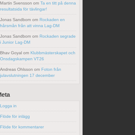
Martin Svensson
om
Ta en titt på denna
resultatsida för tävlingar!
Jonas Sandbom
om
Rockaden en
hårsmån från att vinna Lag-DM
Jonas Sandbom
om
Rockaden segrade
i Junior Lag-DM
Bhav Goyal
om
Klubbmästerskapet och
Onsdagskampen VT26
Andreas Ohlsson
om
Foton från
julavslutningen 17 december
eta
Logga in
Flöde för inlägg
Flöde för kommentarer