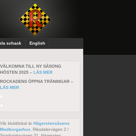
ela schack
English
VÄLKOMNA TILL NY SÄSONG
HÖSTEN 2025 –
LÄS MER
ROCKADENS ÖPPNA TRÄNINGAR –
LÄS MER
Vår klubblokal är
Hägerstensåsens
Medborgarhus
,
Riksdalervägen 2 /
Sparbanksvägen 31, Hägersten