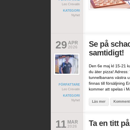
Leo Crevatin
KATEGORI
Nyhet
29
Se på schac
APR
2026
samtidigt!
Den 6e maj kl 15-21 k
du äter pizza! Adress:
tunnelbanans västra u
finnas till försäljning
FÖRFATTARE
kommer att spelas i M
Leo Crevatin
KATEGORI
Nyhet
Läs mer
Komment
11
Ta en titt p
MAR
2026