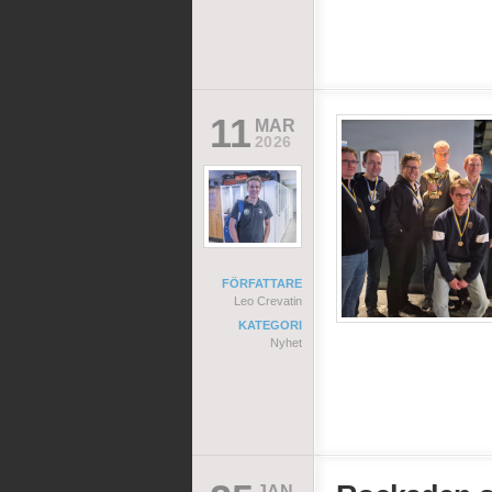
11
MAR
2026
FÖRFATTARE
Leo Crevatin
KATEGORI
Nyhet
JAN