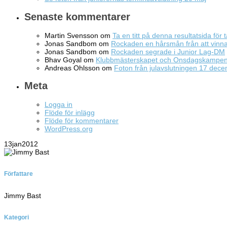
Senaste kommentarer
Martin Svensson
om
Ta en titt på denna resultatsida för t
Jonas Sandbom
om
Rockaden en hårsmån från att vin
Jonas Sandbom
om
Rockaden segrade i Junior Lag-DM
Bhav Goyal
om
Klubbmästerskapet och Onsdagskampe
Andreas Ohlsson
om
Foton från julavslutningen 17 dec
Meta
Logga in
Flöde för inlägg
Flöde för kommentarer
WordPress.org
13
jan
2012
Författare
Jimmy Bast
Kategori