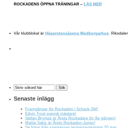
ROCKADENS ÖPPNA TRÄNINGAR –
LÄS MER
Vår klubblokal är
Hägerstensåsens Medborgarhus
,
Riksdaler
Senaste inlägg
Framgångar för Rockaden i Schack-SM!
Edvin Trost svensk mästare!
Stefan Bryntze är Årets Rockadare för 8e gången!
Matija Sakic är Årets Rockaden-Junior!
Se foton från juniorernas terminsavslutning 20 maj