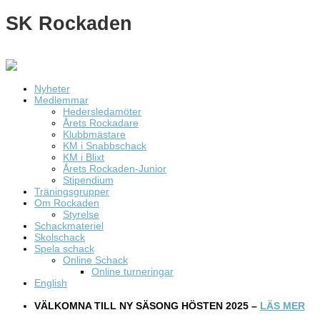
SK Rockaden
Nyheter
Medlemmar
Hedersledamöter
Årets Rockadare
Klubbmästare
KM i Snabbschack
KM i Blixt
Årets Rockaden-Junior
Stipendium
Träningsgrupper
Om Rockaden
Styrelse
Schackmateriel
Skolschack
Spela schack
Online Schack
Online turneringar
English
VÄLKOMNA TILL NY SÄSONG HÖSTEN 2025 –
LÄS MER