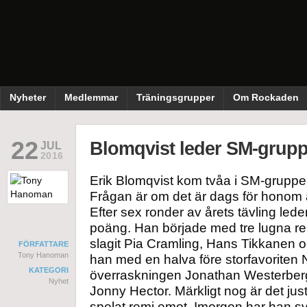
Nyheter
Medlemmar
Träningsgrupper
Om Rockaden
22
Blomqvist leder SM-grup
JUL
2016
Erik Blomqvist kom tvåa i SM-gruppen 
Frågan är om det är dags för honom att
Efter sex ronder av årets tävling l
poäng. Han började med tre lugna r
slagit Pia Cramling, Hans Tikkanen o
FÖRFATTARE
Tony Hanoman
han med en halva före storfavoriten 
KATEGORI
överraskningen Jonathan Westerberg
Nyhet
Jonny Hector. Märkligt nog är det jus
spelat remi emot. Imorgon har han sva