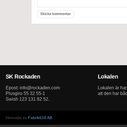
SK Rockaden
Lokalen
Epost: info@rockaden.com
Lokalen är h
Plusgiro 55 32 55-1
att den har bå
Swish 123 131 82 52.
Hemsida av
Fabrik618 AB