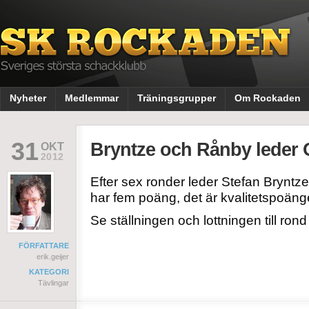
Nyheter
Medlemmar
Träningsgrupper
Om Rockaden
31
Bryntze och Rånby lede
OKT
2012
Efter sex ronder leder Stefan Brynt
har fem poäng, det är kvalitetspoänge
Se ställningen och lottningen till ron
FÖRFATTARE
erik.geijer
KATEGORI
Tävlingar