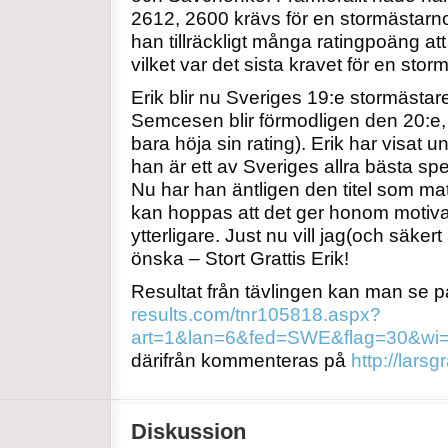
2612, 2600 krävs för en stormästarnor
han tillräckligt många ratingpoäng att 
vilket var det sista kravet för en storm
Erik blir nu Sveriges 19:e stormästa
Semcesen blir förmodligen den 20:e,
bara höja sin rating). Erik har visat 
han är ett av Sveriges allra bästa sp
Nu har han äntligen den titel som ma
kan hoppas att det ger honom motiva
ytterligare. Just nu vill jag(och säker
önska – Stort Grattis Erik!
Resultat från tävlingen kan man se 
results.com/tnr105818.aspx?
art=1&lan=6&fed=SWE&flag=30&wi
därifrån kommenteras på
http://lars
Diskussion