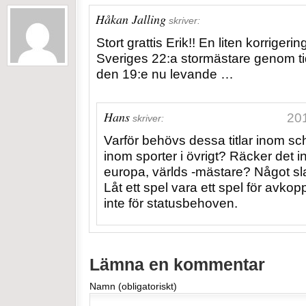
Håkan Jalling
skriver:
Stort grattis Erik!!
En liten korrigering
Sveriges 22:a stormästare genom t
den 19:e nu levande …
Hans
201
skriver:
Varför behövs dessa titlar inom s
inom sporter i övrigt?
Räcker det in
europa, världs -mästare?
Något sl
Låt ett spel vara ett spel för avkop
inte för statusbehoven.
Lämna en kommentar
Namn (obligatoriskt)