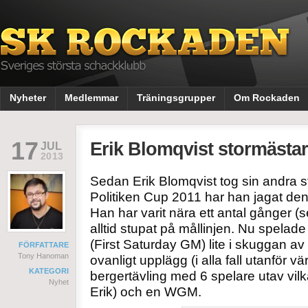
Nyheter
Medlemmar
Träningsgrupper
Om Rockaden
17
Erik Blomqvist stormästar
JUL
2013
Sedan Erik Blomqvist tog sin andra s
Politiken Cup 2011 har han jagat den
Han har varit nära ett antal gånger (
alltid stupat på mållinjen. Nu spelad
(First Saturday GM) lite i skuggan av
FÖRFATTARE
Tony Hanoman
ovanligt upplägg (i alla fall utanför v
KATEGORI
bergertävling med 6 spelare utav vilk
Nyhet
Erik) och en WGM.