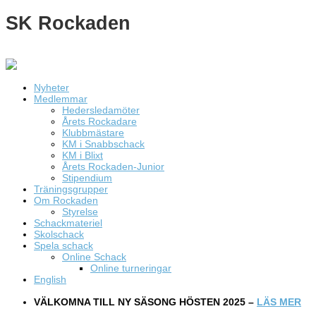
SK Rockaden
Nyheter
Medlemmar
Hedersledamöter
Årets Rockadare
Klubbmästare
KM i Snabbschack
KM i Blixt
Årets Rockaden-Junior
Stipendium
Träningsgrupper
Om Rockaden
Styrelse
Schackmateriel
Skolschack
Spela schack
Online Schack
Online turneringar
English
VÄLKOMNA TILL NY SÄSONG HÖSTEN 2025 –
LÄS MER