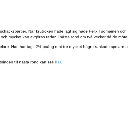
ackspartier. När krutröken hade lagt sig hade Felix Tuomainen och Ha
m, och mycket kan avgöras redan i nästa rond om två veckor då de möte
elare. Han har tagit 2½ poäng mot tre mycket högre rankade spelare och 
tningen till nästa rond kan ses
här
.