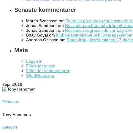
Senaste kommentarer
Martin Svensson
om
Ta en titt på denna resultatsida för t
Jonas Sandbom
om
Rockaden en hårsmån från att vin
Jonas Sandbom
om
Rockaden segrade i Junior Lag-DM
Bhav Goyal
om
Klubbmästerskapet och Onsdagskampe
Andreas Ohlsson
om
Foton från julavslutningen 17 dec
Meta
Logga in
Flöde för inlägg
Flöde för kommentarer
WordPress.org
25
jan
2018
Författare
Tony Hanoman
Kategori