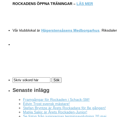
ROCKADENS ÖPPNA TRÄNINGAR –
LÄS MER
Vår klubblokal är
Hägerstensåsens Medborgarhus
,
Riksdaler
Senaste inlägg
Framgångar för Rockaden i Schack-SM!
Edvin Trost svensk mästare!
Stefan Bryntze är Årets Rockadare för 8e gången!
Matija Sakic är Årets Rockaden-Junior!
Se foton från juniorernas terminsavslutning 20 maj