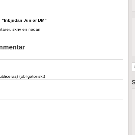
l "Inbjudan Junior DM"
tarer, skriv en nedan.
mmentar
bliceras) (obligatoriskt)
S