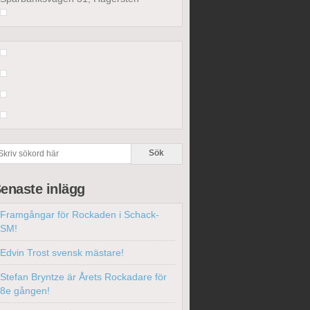
enaste inlägg
Framgångar för Rockaden i Schack-
SM!
Edvin Trost svensk mästare!
Stefan Bryntze är Årets Rockadare för
8e gången!