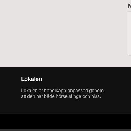
M
Lokalen
Lokalen är handikapp-anpassad genom
att den har både hörselslinga och hiss.