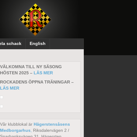
ela schack
English
VÄLKOMNA TILL NY SÄSONG
HÖSTEN 2025 –
LÄS MER
ROCKADENS ÖPPNA TRÄNINGAR –
LÄS MER
Vår klubblokal är
Hägerstensåsens
Medborgarhus
,
Riksdalervägen 2 /
Sparbanksvägen 31, Hägersten