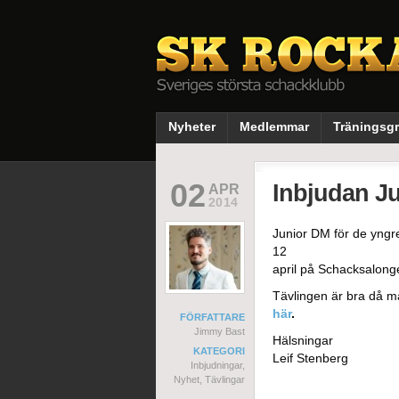
Nyheter
Medlemmar
Träningsg
02
Inbjudan J
APR
2014
Junior DM för de yngre
12
april på Schacksalong
Tävlingen är bra då ma
här
.
FÖRFATTARE
Jimmy Bast
Hälsningar
KATEGORI
Leif Stenberg
Inbjudningar
,
Nyhet
,
Tävlingar