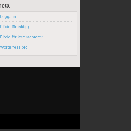
eta
Logga in
Flöde för inlägg
Flöde för kommentarer
WordPress.org