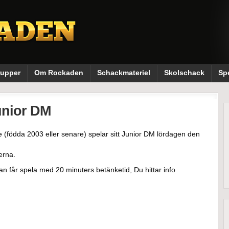
rupper
Om Rockaden
Schackmateriel
Skolschack
Sp
unior DM
 (födda 2003 eller senare) spelar sitt Junior DM lördagen den
erna.
n får spela med 20 minuters betänketid, Du hittar info