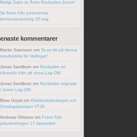
Matija Sakic är Årets Rockaden-Junior!
Se foton från juniorernas
terminsavslutning 20 maj
enaste kommentarer
Martin Svensson
om
Ta en titt på denna
resultatsida för tävlingar!
Jonas Sandbom
om
Rockaden en
hårsmån från att vinna Lag-DM
Jonas Sandbom
om
Rockaden segrade
i Junior Lag-DM
Bhav Goyal
om
Klubbmästerskapet och
Onsdagskampen VT26
Andreas Ohlsson
om
Foton från
julavslutningen 17 december