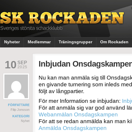
Nyheter
Medlemmar
Träningsgrupper
Om Rockaden
10
Inbjudan Onsdagskampe
SEP
2025
Nu kan man anmäla sig till Onsdags
en givande turnering som inleds med
följt av långpartier.
För mer Information se inbjudan:
Inb
FÖRFATTARE
För att anmäla sig var god använd l
Filip Jonsson
Webanmälan Onsdagskampen
KATEGORI
För att se redan anmälda kan man ki
Nyhet
Anmälda Onsdagskampen