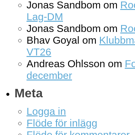
Jonas Sandbom
om
Roc
Lag-DM
Jonas Sandbom
om
Ro
Bhav Goyal
om
Klubbm
VT26
Andreas Ohlsson
om
Fo
december
Meta
Logga in
Flöde för inlägg
Flöde för kommentarer