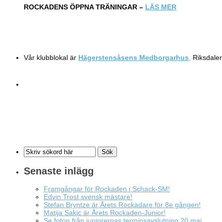
ROCKADENS ÖPPNA TRÄNINGAR –
LÄS MER
Vår klubblokal är
Hägerstensåsens Medborgarhus
,
Riksdaler
Senaste inlägg
Framgångar för Rockaden i Schack-SM!
Edvin Trost svensk mästare!
Stefan Bryntze är Årets Rockadare för 8e gången!
Matija Sakic är Årets Rockaden-Junior!
Se foton från juniorernas terminsavslutning 20 maj