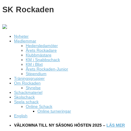
SK Rockaden
Nyheter
Medlemmar
Hedersledamöter
Årets Rockadare
Klubbmästare
KM i Snabbschack
KM i Blixt
Årets Rockaden-Junior
Stipendium
Träningsgrupper
Om Rockaden
Styrelse
Schackmateriel
Skolschack
Spela schack
Online Schack
Online turneringar
English
VÄLKOMNA TILL NY SÄSONG HÖSTEN 2025 –
LÄS MER