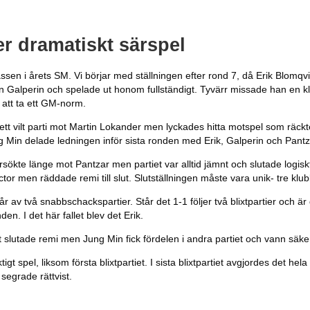
r dramatiskt särspel
assen i årets SM. Vi börjar med ställningen efter rond 7, då Erik Blo
 Galperin och spelade ut honom fullständigt. Tyvärr missade han en klar
 att ta ett GM-norm.
i ett vilt parti mot Martin Lokander men lyckades hitta motspel som räck
 Min delade ledningen inför sista ronden med Erik, Galperin och Pantz
ökte länge mot Pantzar men partiet var alltid jämnt och slutade logiskt
ector men räddade remi till slut. Slutställningen måste vara unik- tre k
år av två snabbschackspartier. Står det 1-1 följer två blixtpartier och 
n. I det här fallet blev det Erik.
lutade remi men Jung Min fick fördelen i andra partiet och vann säkert
gt spel, liksom första blixtpartiet. I sista blixtpartiet avgjordes det h
segrade rättvist.