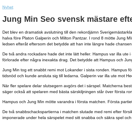
Nyhet
Jung Min Seo svensk mästare efte
Det blev en dramatisk avslutning till den rekordjämn Sverigemästarkl
halva före Platon Galperin och Milton Pantzar. I rond 8 mötte Jung MIn
ledsen efteråt eftersom det betydde att han inte längre hade chansen
De två andra rockadare hade det inte lätt heller. Hampus var illa ute 
förlorade efter några inexakta drag. Det betydde att Hampus och Jung
Jung Min tog ett snabbt remi mot Lokander i sista ronden. Hampus förs
tidsnöd och kunde ansluta sig till ledarna. Galperin var illa ute mot H
När fler spelare delar slutsegern avgörs det i särspel. Matcherna best
säger också att spelaren med bästa särskiljningen står över första ronde
Hampus och Jung Min mötte varandra i första matchen. Första partiet s
De två snabbschackspartierna i matchen slutade med remi efter försikti
imponerade under hela särspelet med sitt snabba och säkra spel och 