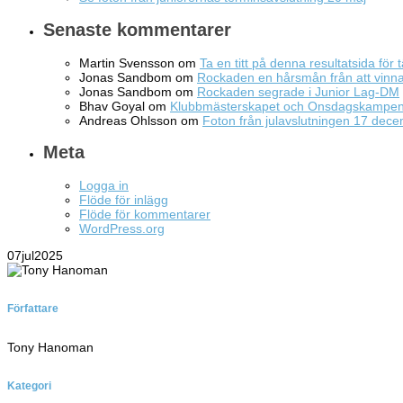
Senaste kommentarer
Martin Svensson
om
Ta en titt på denna resultatsida för t
Jonas Sandbom
om
Rockaden en hårsmån från att vin
Jonas Sandbom
om
Rockaden segrade i Junior Lag-DM
Bhav Goyal
om
Klubbmästerskapet och Onsdagskampe
Andreas Ohlsson
om
Foton från julavslutningen 17 dec
Meta
Logga in
Flöde för inlägg
Flöde för kommentarer
WordPress.org
07
jul
2025
Författare
Tony Hanoman
Kategori