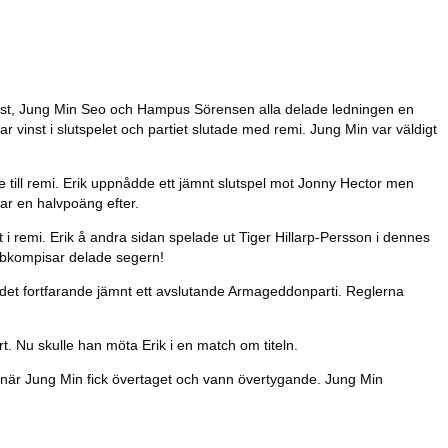
mqvist, Jung Min Seo och Hampus Sörensen alla delade ledningen en
 vinst i slutspelet och partiet slutade med remi. Jung Min var väldigt
te till remi. Erik uppnådde ett jämnt slutspel mot Jonny Hector men
ar en halvpoäng efter.
 i remi. Erik å andra sidan spelade ut Tiger Hillarp-Persson i dennes
lubbkompisar delade segern!
är det fortfarande jämnt ett avslutande Armageddonparti. Reglerna
. Nu skulle han möta Erik i en match om titeln.
ela när Jung Min fick övertaget och vann övertygande. Jung Min