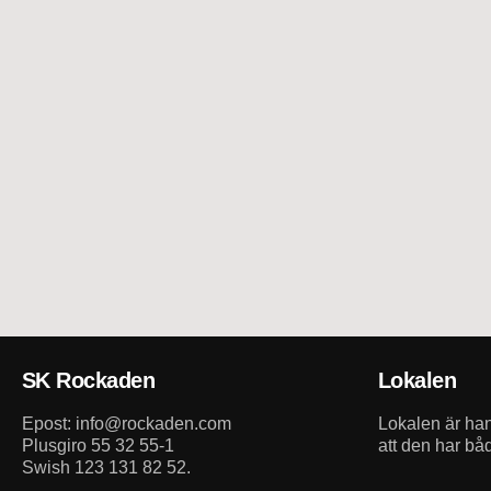
SK Rockaden
Lokalen
Epost: info@rockaden.com
Lokalen är h
Plusgiro 55 32 55-1
att den har bå
Swish 123 131 82 52.