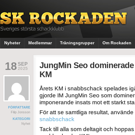
Nyheter
Medlemmar
Träningsgrupper
Om Rockaden
18
JungMin Seo dominerade 
SEP
2025
KM
Årets KM i snabbschack spelades ig
gjorde IM JungMin Seo som dominera
imponerande insats mot ett starkt start
FÖRFATTARE
För att se samtliga resultat, använde 
Filip Jonsson
snabbschack
KATEGORI
Nyhet
Tack till alla som deltagit och hoppas