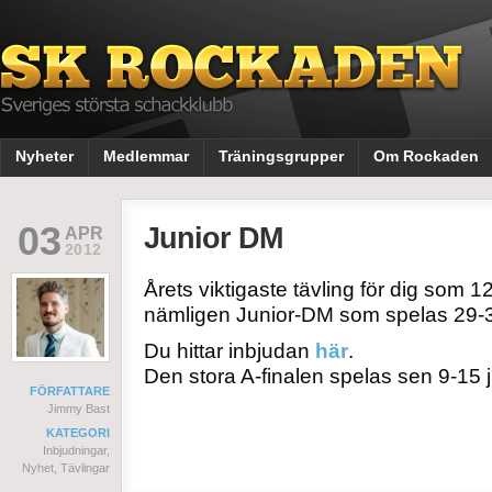
Nyheter
Medlemmar
Träningsgrupper
Om Rockaden
03
Junior DM
APR
2012
Årets viktigaste tävling för dig som 12
nämligen Junior-DM som spelas 29-30
Du hittar inbjudan
här
.
Den stora A-finalen spelas sen 9-15 j
FÖRFATTARE
Jimmy Bast
KATEGORI
Inbjudningar
,
Nyhet
,
Tävlingar