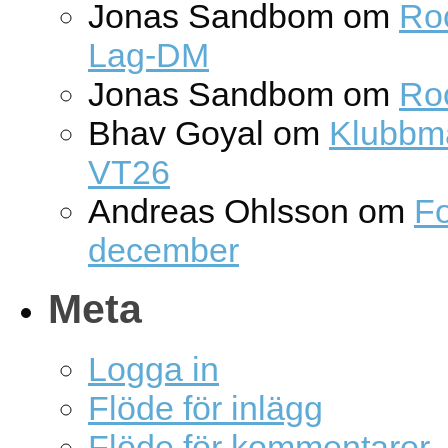
Jonas Sandbom
om
Roc
Lag-DM
Jonas Sandbom
om
Ro
Bhav Goyal
om
Klubbm
VT26
Andreas Ohlsson
om
Fo
december
Meta
Logga in
Flöde för inlägg
Flöde för kommentarer