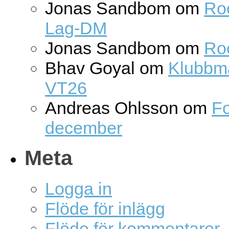
Jonas Sandbom
om
Roc
Lag-DM
Jonas Sandbom
om
Ro
Bhav Goyal
om
Klubbm
VT26
Andreas Ohlsson
om
Fo
december
Meta
Logga in
Flöde för inlägg
Flöde för kommentarer