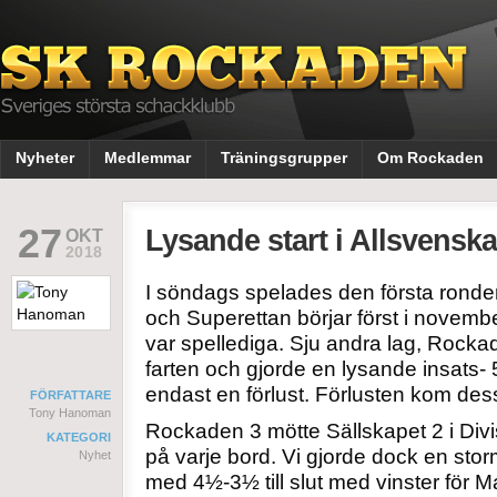
Nyheter
Medlemmar
Träningsgrupper
Om Rockaden
27
Lysande start i Allsvensk
OKT
2018
I söndags spelades den första ronden
och Superettan börjar först i novem
var spellediga. Sju andra lag, Rocka
farten och gjorde en lysande insats- 
endast en förlust. Förlusten kom de
FÖRFATTARE
Tony Hanoman
Rockaden 3 mötte Sällskapet 2 i Divi
KATEGORI
på varje bord. Vi gjorde dock en st
Nyhet
med 4½-3½ till slut med vinster för Ma