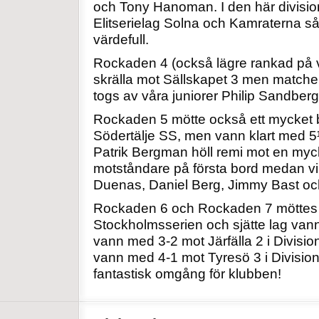
och Tony Hanoman. I den här division
Elitserielag Solna och Kamraterna s
värdefull.
Rockaden 4 (också lägre rankad på va
skrälla mot Sällskapet 3 men matche
togs av våra juniorer Philip Sandberg
Rockaden 5 mötte också ett mycket b
Södertälje SS, men vann klart med 5
Patrik Bergman höll remi mot en my
motståndare på första bord medan vi
Duenas, Daniel Berg, Jimmy Bast oc
Rockaden 6 och Rockaden 7 möttes i 
Stockholmsserien och sjätte lag va
vann med 3-2 mot Järfälla 2 i Divis
vann med 4-1 mot Tyresö 3 i Division 6
fantastisk omgång för klubben!