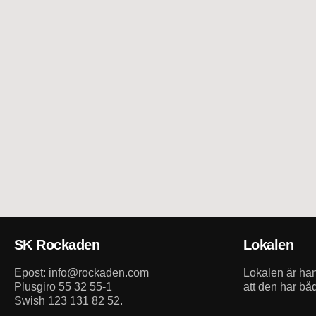
SK Rockaden
Lokalen
Epost: info@rockaden.com
Lokalen är h
Plusgiro 55 32 55-1
att den har bå
Swish 123 131 82 52.