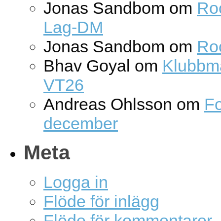
Jonas Sandbom
om
Roc
Lag-DM
Jonas Sandbom
om
Ro
Bhav Goyal
om
Klubbm
VT26
Andreas Ohlsson
om
Fo
december
Meta
Logga in
Flöde för inlägg
Flöde för kommentarer