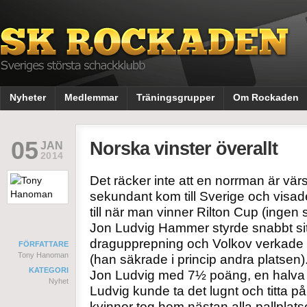
Nyheter
Medlemmar
Träningsgrupper
Om Rockaden
05
Norska vinster överallt
JAN
2014
Det räcker inte att en norrman är vä
sekundant kom till Sverige och visa
till när man vinner Rilton Cup (ingen 
Jon Ludvig Hammer styrde snabbt sitt
dragupprepning och Volkov verkade 
FÖRFATTARE
Tony Hanoman
(han säkrade i princip andra platse
KATEGORI
Jon Ludvig med 7½ poäng, en halva 
Nyhet
Ludvig kunde ta det lugnt och titta 
kvinnor tog hem nästan alla pallplats