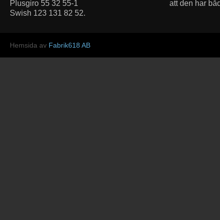
Plusgiro 55 32 55-1
att den har bå
Swish 123 131 82 52.
Hemsida av
Fabrik618 AB