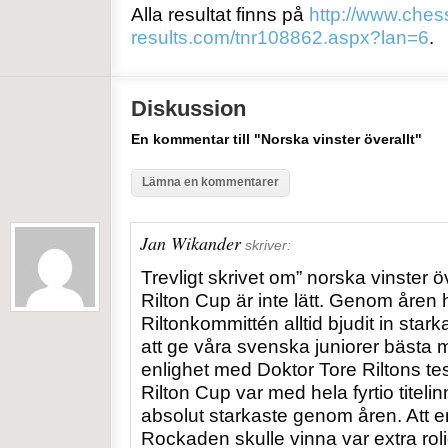
Alla resultat finns på
http://www.ches
results.com/tnr108862.aspx?lan=6
.
Diskussion
En kommentar till "Norska vinster överallt"
Lämna en kommentarer
Jan Wikander
skriver:
Trevligt skrivet om” norska vinster öv
Rilton Cup är inte lätt. Genom åren h
Riltonkommittén alltid bjudit in star
att ge våra svenska juniorer bästa m
enlighet med Doktor Tore Riltons te
Rilton Cup var med hela
fyrtio titel
absolut starkaste genom åren. Att 
Rockaden skulle vinna var extra rol