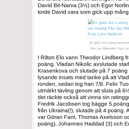
David Bit-Narva (3½) och Egor Norli
torde David vara som gick upp mån
En glad Jon Ludvig tog emot
från Jan Wikander. Foto La
I Rilton Elo vann Theodor Lindberg 
poäng. Vladan Nikolic avslutade sta
Krasenkova och slutade på 7 poäng o
lysande insats med tanke på att Vlada
ronden, sedan tog han 7/8. Felix Tu
utmärkt tävling genom att sluta på 6
det räckte också att vinna sin ratin
Fredrik Jacobsen tog bägge 5 poäng.
från Ukraina(!), slutade på 4 poäng. 
var Göran Fant, Thomas Axelsson oc
poäng), Johannes Haddad (3) och En