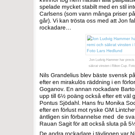
spelade mycket stabilt med en stil in
Carlsens (som vann många priser på 
går). Vi kan trösta oss med att Jon fa
rockadare…
Jon Ludvig Hammer har precis 
säkrat vinsten i Rilton Cup. Fo
Nils Grandelius blev bäste svensk p
efter en mirakulös räddning i en förl
Goganov. En annan rockadare Bart
upp till 6½ poäng också efter ett väl
Pontus Sjödahl. Hans fru Monika S
efter en förlust mot ryske GM Lintche
äntligen sin förbannelse med de sva
Rauan Sagit för att också sluta på 5
De andra rockadare i tävlingen var N