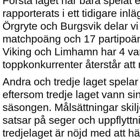
Första laget har bara spelat
rapporterats i ett tidigare inl
Örgryte och Burgsvik delar v
matchpoäng och 17 partipoä
Viking och Limhamn har 4 var
toppkonkurrenter återstår att
Andra och tredje laget spelar
eftersom tredje laget vann si
säsongen. Målsättningar skilj
satsar på seger och uppflyttn
tredjelaget är nöjd med att h