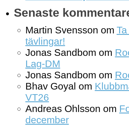
Senaste kommentar
Martin Svensson
om
Ta 
tävlingar!
Jonas Sandbom
om
Roc
Lag-DM
Jonas Sandbom
om
Ro
Bhav Goyal
om
Klubbm
VT26
Andreas Ohlsson
om
Fo
december