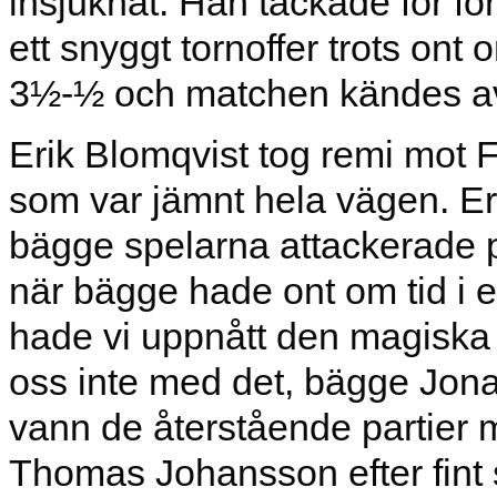
insjuknat. Han tackade för f
ett snyggt tornoffer trots ont
3½-½ och matchen kändes av
Erik Blomqvist tog remi mot Fr
som var jämnt hela vägen. Er
bägge spelarna attackerade på
när bägge hade ont om tid i 
hade vi uppnått den magisk
oss inte med det, bägge Jon
vann de återstående partier 
Thomas Johansson efter fint s