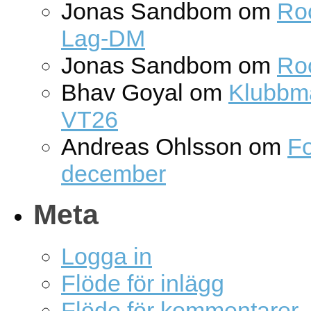
Jonas Sandbom
om
Roc
Lag-DM
Jonas Sandbom
om
Ro
Bhav Goyal
om
Klubbm
VT26
Andreas Ohlsson
om
Fo
december
Meta
Logga in
Flöde för inlägg
Flöde för kommentarer