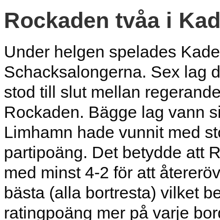
Rockaden tvåa i Kad
Under helgen spelades Kadet
Schacksalongerna. Sex lag d
stod till slut mellan regera
Rockaden. Bägge lag vann si
Limhamn hade vunnit med stör
partipoäng. Det betydde att 
med minst 4-2 för att återeröv
bästa (alla bortresta) vilke
ratingpoäng mer på varje bor