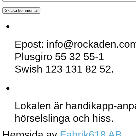
SK Rockaden
Epost: info@rockaden.co
Plusgiro 55 32 55-1
Swish 123 131 82 52.
Lokalen
Lokalen är handikapp-anp
hörselslinga och hiss.
Hemsida av
Fabrik618 AB