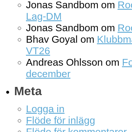
Jonas Sandbom
om
Roc
Lag-DM
Jonas Sandbom
om
Ro
Bhav Goyal
om
Klubbm
VT26
Andreas Ohlsson
om
Fo
december
Meta
Logga in
Flöde för inlägg
Flöde för kommentarer