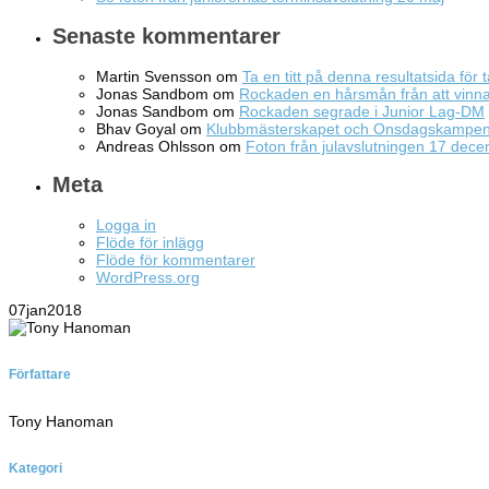
Senaste kommentarer
Martin Svensson
om
Ta en titt på denna resultatsida för t
Jonas Sandbom
om
Rockaden en hårsmån från att vin
Jonas Sandbom
om
Rockaden segrade i Junior Lag-DM
Bhav Goyal
om
Klubbmästerskapet och Onsdagskampe
Andreas Ohlsson
om
Foton från julavslutningen 17 dec
Meta
Logga in
Flöde för inlägg
Flöde för kommentarer
WordPress.org
07
jan
2018
Författare
Tony Hanoman
Kategori