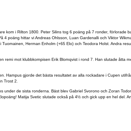
dare kom i Rilton 1800. Peter Silins tog 6 poäng på 7 ronder, förlorade 
 4 poäng hittar vi Andreas Ohlsson, Luan Gardenalli och Viktor Wikma
ouni Tuomainen, Herman Enholm (+65 Elo) och Teodora Holst. Andra resu
en remi mot klubbkompisen Erik Blomqvist i rond 7. Han slutade åtta m
ampus gjorde det bästa resultatet av alla rockadare i Cupen utifrån 
n Trost 2.
des under de sista ronderna. Bäst blev Gabriel Svorono och Zoran Todor
poäng! Matija Svetic slutade också på 4½ och gick upp en hel del. And