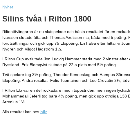
Nyhet
Silins tvåa i Rilton 1800
Riltontävlingarna är nu slutspelade och bästa resultatet för en rocka
Ivarsson slutade åtta och Thomas Axelsson nia, båda med 5 poäng. På
förutsättningar och gick upp 75 Elopoäng. En halva efter hittar vi J
Nygren och Vilgot Hagström 1½.
I Rilton Cup avslutade Jon Ludvig Hammer starkt med 2 vinster efter 
Ryssland. Erik Blomqvist slutade på 22:a plats med 5½ poäng.
Två spelare tog 3½ poäng, Theodor Kenneskog och Hampus Sörensen. H
Elopoäng. Andra resultat- Felix Tuomainen och Leo Crevatin 2½, Edvi
I Rilton Elo var en del rockadare med i toppstriden, men ingen lycka
Mohammedali Jeferli tog bara 4½ poäng, men gick upp otroliga 138 Elo
Arrenius 1½.
Alla resultat kan ses
här
.