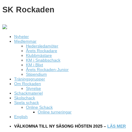
SK Rockaden
Nyheter
Medlemmar
Hedersledamöter
Årets Rockadare
Klubbmästare
KM i Snabbschack
KM i Blixt
Årets Rockaden-Junior
Stipendium
Träningsgrupper
Om Rockaden
Styrelse
Schackmateriel
Skolschack
Spela schack
Online Schack
Online turneringar
English
VÄLKOMNA TILL NY SÄSONG HÖSTEN 2025 –
LÄS MER