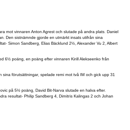
bara mot vinnaren Anton Agrest och slutade på andra plats. Daniel
n. Den sistnämnde gjorde en utmärkt insats utifrån sina
ltat- Simon Sandberg, Elias Bäcklund 2½, Alexander Vu 2, Albert
ed 6½ poäng, en poäng efter vinnaren Kirill Alekseenko från
sina förutsättningar, spelade remi mot två IM och gick upp 31
ovic på 5½ poäng, David Bit-Narva slutade en halva efter.
ra resultat- Philip Sandberg 4, Dimitris Kalingas 2 och Johan