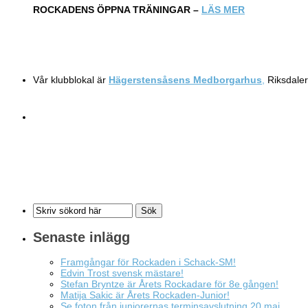
ROCKADENS ÖPPNA TRÄNINGAR –
LÄS MER
Vår klubblokal är
Hägerstensåsens Medborgarhus
,
Riksdaler
Senaste inlägg
Framgångar för Rockaden i Schack-SM!
Edvin Trost svensk mästare!
Stefan Bryntze är Årets Rockadare för 8e gången!
Matija Sakic är Årets Rockaden-Junior!
Se foton från juniorernas terminsavslutning 20 maj