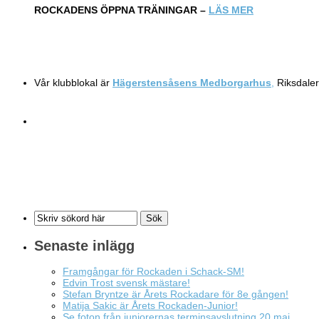
ROCKADENS ÖPPNA TRÄNINGAR –
LÄS MER
Vår klubblokal är
Hägerstensåsens Medborgarhus
,
Riksdaler
Senaste inlägg
Framgångar för Rockaden i Schack-SM!
Edvin Trost svensk mästare!
Stefan Bryntze är Årets Rockadare för 8e gången!
Matija Sakic är Årets Rockaden-Junior!
Se foton från juniorernas terminsavslutning 20 maj