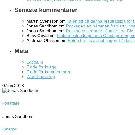
Senaste kommentarer
Martin Svensson
om
Ta en titt på denna resultatsida för t
Jonas Sandbom
om
Rockaden en hårsmån från att vin
Jonas Sandbom
om
Rockaden segrade i Junior Lag-DM
Bhav Goyal
om
Klubbmästerskapet och Onsdagskampe
Andreas Ohlsson
om
Foton från julavslutningen 17 dec
Meta
Logga in
Flöde för inlägg
Flöde för kommentarer
WordPress.org
07
dec
2018
Författare
Jonas Sandbom
Kategori