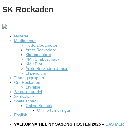
SK Rockaden
Nyheter
Medlemmar
Hedersledamöter
Årets Rockadare
Klubbmästare
KM i Snabbschack
KM i Blixt
Årets Rockaden-Junior
Stipendium
Träningsgrupper
Om Rockaden
Styrelse
Schackmateriel
Skolschack
Spela schack
Online Schack
Online turneringar
English
VÄLKOMNA TILL NY SÄSONG HÖSTEN 2025 –
LÄS MER