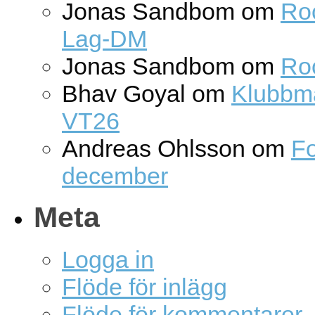
Jonas Sandbom
om
Roc
Lag-DM
Jonas Sandbom
om
Ro
Bhav Goyal
om
Klubbm
VT26
Andreas Ohlsson
om
Fo
december
Meta
Logga in
Flöde för inlägg
Flöde för kommentarer