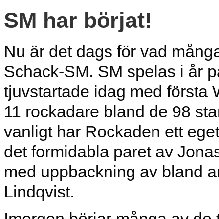
SM har börjat!
Nu är det dags för vad många
Schack-SM. SM spelas i år p
tjuvstartade idag med första 
11 rockadare bland de 98 sta
vanligt har Rockaden ett ege
det formidabla paret av Jo
med uppbackning av bland a
Lindqvist.
Imorgon börjar många av de t