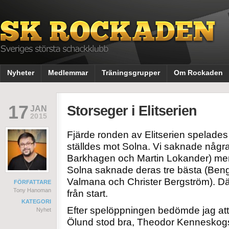
Nyheter
Medlemmar
Träningsgrupper
Om Rockaden
17
Storseger i Elitserien
JAN
2015
Fjärde ronden av Elitserien spelade
ställdes mot Solna. Vi saknade några
Barkhagen och Martin Lokander) men 
Solna saknade deras tre bästa (Beng
Valmana och Christer Bergström). Där
FÖRFATTARE
Tony Hanoman
från start.
KATEGORI
Efter spelöppningen bedömde jag att
Nyhet
Ölund stod bra, Theodor Kenneskogs 