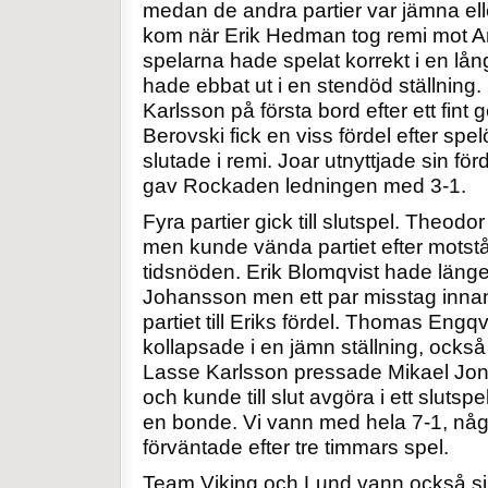
medan de andra partier var jämna elle
kom när Erik Hedman tog remi mot 
spelarna hade spelat korrekt i en lång
hade ebbat ut i en stendöd ställning
Karlsson på första bord efter ett fint
Berovski fick en viss fördel efter sp
slutade i remi. Joar utnyttjade sin förd
gav Rockaden ledningen med 3-1.
Fyra partier gick till slutspel. Theodor 
men kunde vända partiet efter motstå
tidsnöden. Erik Blomqvist hade läng
Johansson men ett par misstag innan
partiet till Eriks fördel. Thomas Eng
kollapsade i en jämn ställning, också
Lasse Karlsson pressade Mikael Jons
och kunde till slut avgöra i ett slutsp
en bonde. Vi vann med hela 7-1, någo
förväntade efter tre timmars spel.
Team Viking och Lund vann också s