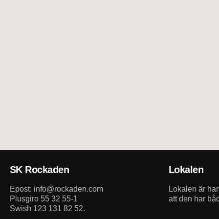
SK Rockaden
Lokalen
Epost: info@rockaden.com
Lokalen är h
Plusgiro 55 32 55-1
att den har bå
Swish 123 131 82 52.