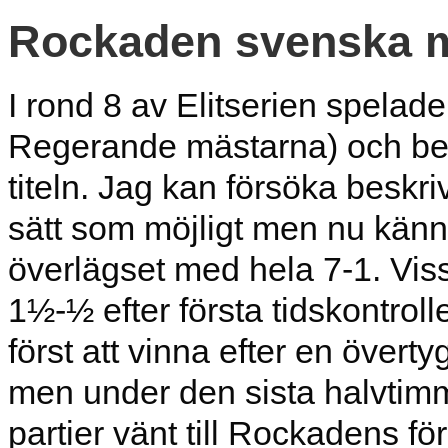
Rockaden svenska m
I rond 8 av Elitserien spel
Regerande mästarna) och beh
titeln. Jag kan försöka besk
sätt som möjligt men nu kän
överlägset med hela 7-1. Vi
1½-½ efter första tidskontrol
först att vinna efter en övert
men under den sista halvtimm
partier vänt till Rockadens fö